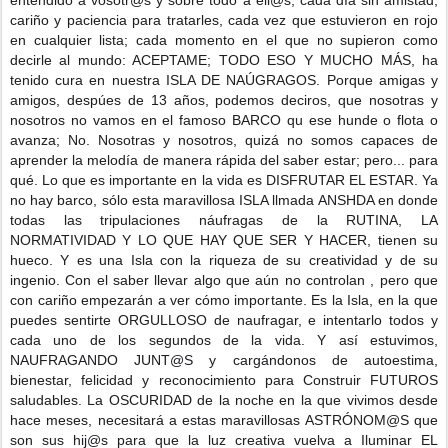
entendido a vosotr@s y sobre todo a ell@s; cada día sin amistad,
cariño y paciencia para tratarles, cada vez que estuvieron en rojo
en cualquier lista; cada momento en el que no supieron como
decirle al mundo: ACEPTAME; TODO ESO Y MUCHO MÁS, ha
tenido cura en nuestra ISLA DE NAÚGRAGOS. Porque amigas y
amigos, despúes de 13 años, podemos deciros, que nosotras y
nosotros no vamos en el famoso BARCO qu ese hunde o flota o
avanza; No. Nosotras y nosotros, quizá no somos capaces de
aprender la melodía de manera rápida del saber estar; pero... para
qué. Lo que es importante en la vida es DISFRUTAR EL ESTAR. Ya
no hay barco, sólo esta maravillosa ISLA llmada ANSHDA en donde
todas las tripulaciones náufragas de la RUTINA, LA
NORMATIVIDAD Y LO QUE HAY QUE SER Y HACER, tienen su
hueco. Y es una Isla con la riqueza de su creatividad y de su
ingenio. Con el saber llevar algo que aún no controlan , pero que
con cariño empezarán a ver cómo importante. Es la Isla, en la que
puedes sentirte ORGULLOSO de naufragar, e intentarlo todos y
cada uno de los segundos de la vida. Y así estuvimos,
NAUFRAGANDO JUNT@S y cargándonos de autoestima,
bienestar, felicidad y reconocimiento para Construir FUTUROS
saludables. La OSCURIDAD de la noche en la que vivimos desde
hace meses, necesitará a estas maravillosas ASTRÓNOM@S que
son sus hij@s para que la luz creativa vuelva a Iluminar EL