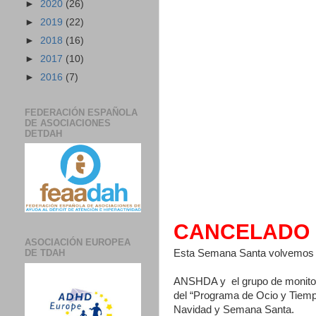
►
2020
(26)
►
2019
(22)
►
2018
(16)
►
2017
(10)
►
2016
(7)
FEDERACIÓN ESPAÑOLA
DE ASOCIACIONES
DETDAH
CANCELADO
ASOCIACIÓN EUROPEA
DE TDAH
Esta Semana Santa volvemos 
ANSHDA y el grupo de monitor@
del “Programa de Ocio y Tiemp
Navidad y Semana Santa.