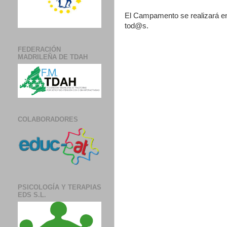
El Campamento se realizará en 
tod@s.
FEDERACIÓN
MADRILEÑA DE TDAH
COLABORADORES
PSICOLOGÍA Y TERAPIAS
EDS S.L.