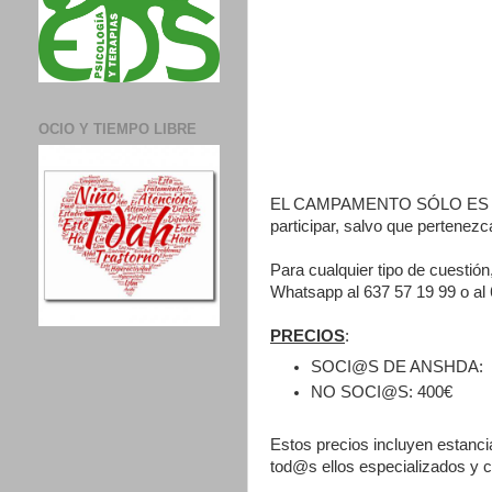
OCIO Y TIEMPO LIBRE
EL CAMPAMENTO SÓLO ES PAR
participar, salvo que pertenez
Para cualquier tipo de cuesti
Whatsapp al 637 57 19 99 o al
PRECIOS
:
SOCI@S DE ANSHDA: 
NO SOCI@S: 400€
Estos precios incluyen estanci
tod@s ellos especializados y 