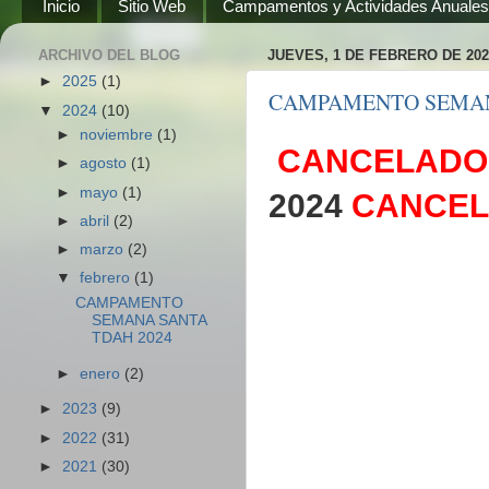
Inicio
Sitio Web
Campamentos y Actividades Anuale
ARCHIVO DEL BLOG
JUEVES, 1 DE FEBRERO DE 202
►
2025
(1)
CAMPAMENTO SEMAN
▼
2024
(10)
►
noviembre
(1)
CANCELAD
►
agosto
(1)
►
mayo
(1)
2024
CANCE
►
abril
(2)
►
marzo
(2)
▼
febrero
(1)
CAMPAMENTO
SEMANA SANTA
TDAH 2024
►
enero
(2)
►
2023
(9)
►
2022
(31)
►
2021
(30)