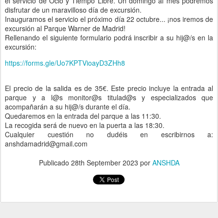
el servicio de Ocio y Tiempo Libre. Un domingo al mes podremos
disfrutar de un maravilloso día de excursión.
Inauguramos el servicio el próximo día 22 octubre... ¡nos iremos de
excursión al Parque Warner de Madrid!
Rellenando el siguiente formulario podrá inscribir a su hij@/s en la
excursión:
https://forms.gle/Uo7KPTVioayD3ZHh8
El precio de la salida es de 35€. Este precio incluye la entrada al
parque y a l@s monitor@s titulad@s y especializados que
acompañarán a su hij@/s durante el día.
Quedaremos en la entrada del parque a las 11:30.
La recogida será de nuevo en la puerta a las 18:30.
Cualquier cuestión no dudéis en escribirnos a:
anshdamadrid@gmail.com
Publicado
28th September 2023
por
ANSHDA