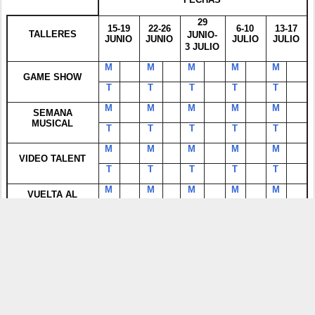
29
15-19
22-26
6-10
13-17
TALLERES
JUNIO-
JUNIO
JUNIO
JULIO
JULIO
3 JULIO
M
M
M
M
M
GAME SHOW
T
T
T
T
T
M
M
M
M
M
SEMANA
MUSICAL
T
T
T
T
T
M
M
M
M
M
VIDEO TALENT
T
T
T
T
T
M
M
M
M
M
VUELTA AL
MUNDO EN 5 DÍAS
T
T
T
T
T
M
M
M
M
M
SUPERHÉROES,
SUPERHEROÍNAS
T
T
T
T
T
Esperamos que sean de vuestro interés.