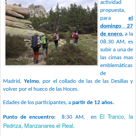
actividad
propuesta,
para
el
domingo 27
de enero
,
a la
08.30 AM, es
subir a una de
las cimas mas
emblemáticas
de
Madrid,
Yelmo
, por el collado de las de las Desillas y
volver por el hueco de las Hoces.
Edades de los participantes, a
partir de 12 años.
El Tranco, la
Punto de encuentro:
8:30 AM, en
Pedriza, Manzanares el Real
.